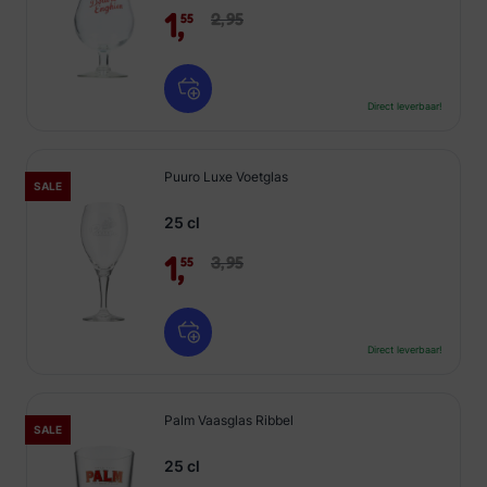
1,
2,
95
55
Direct leverbaar!
Puuro Luxe Voetglas
SALE
25 cl
1,
3,
95
55
Direct leverbaar!
Palm Vaasglas Ribbel
SALE
25 cl