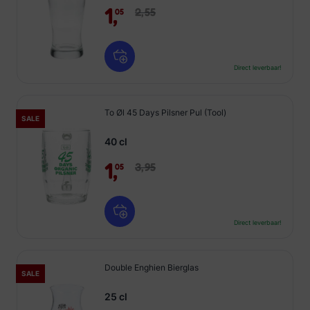
1,
2,
55
05
Direct leverbaar!
To Øl 45 Days Pilsner Pul (Tool)
SALE
40 cl
1,
3,
95
05
Direct leverbaar!
Double Enghien Bierglas
SALE
25 cl