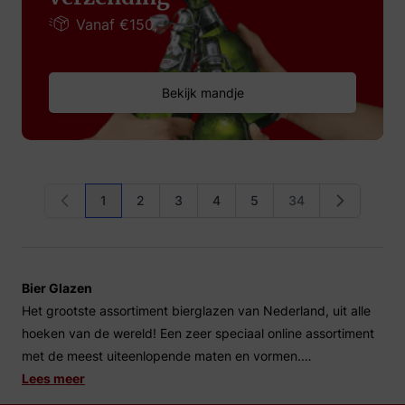
Vanaf €150,-
Bekijk mandje
1
2
3
4
5
34
U lees momenteel pagina
Pagina
Pagina
Pagina
Pagina
Pagina
Bier Glazen
Het grootste assortiment bierglazen van Nederland, uit alle
hoeken van de wereld! Een zeer speciaal online assortiment
met de meest uiteenlopende maten en vormen.
Echte
Lees meer
trappist
,
abdij
en
witbier
glazen met de grootste zorg
verpakt en verzonden. Al onze glazen zijn nieuw en worden