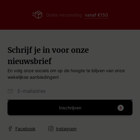
rechtstreeks uit eigen magazijn geleverd.
g
vanaf €150
0118 - 412 035
Schrijf je in voor onze
nieuwsbrief
En volg onze socials om op de hoogte te blijven van onze
wekelijkse aanbiedingen!
Email Adres
Inschrijven
Facebook
Instagram