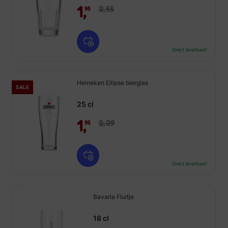
1,
2,
55
95
Direct leverbaar!
Heineken Ellipse bierglas
SALE
25 cl
1,
2,
39
95
Direct leverbaar!
Bavaria Fluitje
18 cl