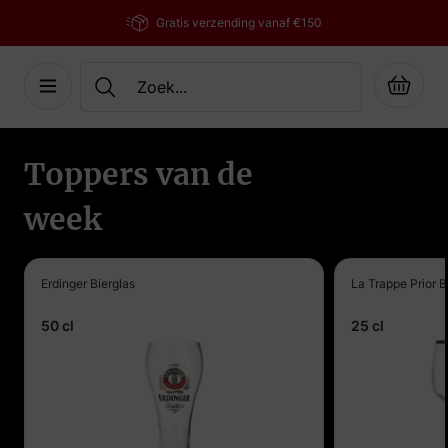
vanaf €150
0118 - 412 035
Cart
Ga naar de inhoud
Toppers van de
week
Erdinger Bierglas
La Trappe Prior B
50 cl
25 cl