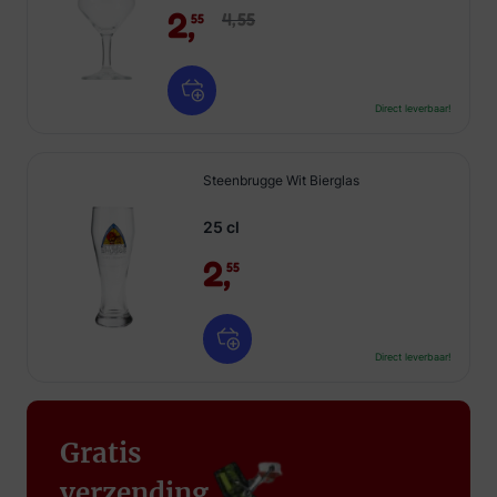
2,
4,
55
55
Direct leverbaar!
Steenbrugge Wit Bierglas
25 cl
2,
55
Direct leverbaar!
Gratis
verzending