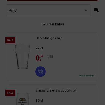
573
resultaten
Blanco Bierglas Tulp
SALE
22 cl
0,
1,
55
99
Direct leverbaar!
Christoffel Bier Bierglas OP=OP
SALE
50 cl