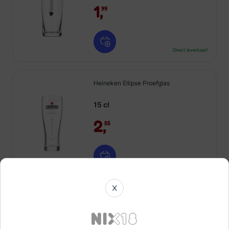
1,
99
Direct leverbaar!
Heineken Ellipse Proefglas
15 cl
2,
55
Direct leverbaar!
X
Brasserie De Ranke Bierglas OP=OP
SALE
33 cl