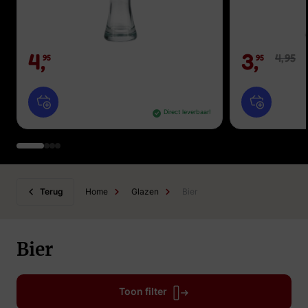
4,
3,
4,
95
95
95
Direct leverbaar!
Terug
Home
Glazen
Bier
Bier
Toon filter