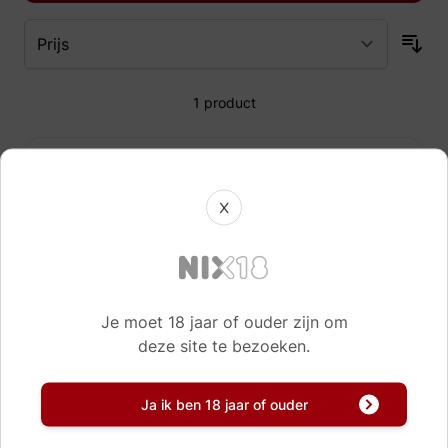
1
product
Havana Club 3 years mini
5 cl
X
2,
99
Je moet 18 jaar of ouder zijn om
Direct leverbaar!
deze site te bezoeken.
Ja ik ben 18 jaar of ouder