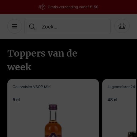
Gratis verzending vanaf €150
Cart
Ga naar de inhoud
Toppers van de
week
Courvoisier VSOP Mini
Jagermeister 24 
5 cl
48 cl