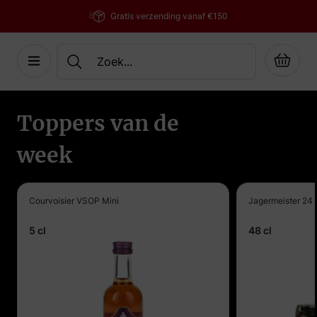
Gratis verzending vanaf €150
Cart
Ga naar de inhoud
Toppers van de
week
Courvoisier VSOP Mini
Jagermeister 24 
5 cl
48 cl