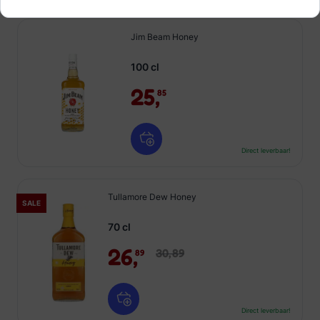
Jim Beam Honey
100 cl
25,
85
Direct leverbaar!
Tullamore Dew Honey
SALE
70 cl
26,
30,
89
89
Direct leverbaar!