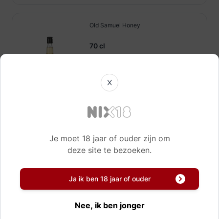
Old Samuel Honey
70 cl
22,
89
X
Direct leverbaar!
Pogues Honey Liqueur
Je moet 18 jaar of ouder zijn om
deze site te bezoeken.
70 cl
24,
89
Ja ik ben 18 jaar of ouder
Nee, ik ben jonger
Direct leverbaar!