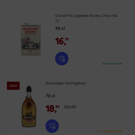
Grand Prix Legends Honey Likeur No.
12
45 cl
16,
79
Direct leverbaar!
Barenjager Honinglikeur
SALE
70 cl
18,
20,
89
89
1 à 2 dagen levertijd