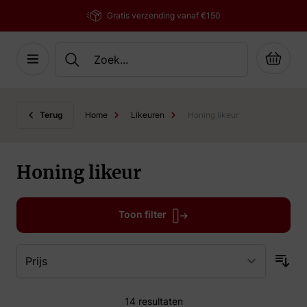
Gratis verzending vanaf €150
Cart
Ga naar de inhoud
Terug
Home
Likeuren
Honing likeur
Honing likeur
Toon filter
14
resultaten