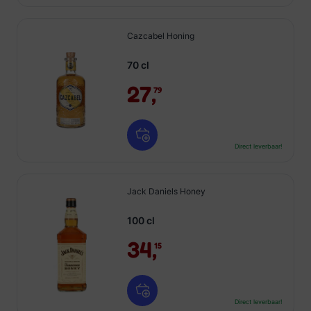
Cazcabel Honing
70 cl
27,
79
Direct leverbaar!
Jack Daniels Honey
100 cl
34,
15
Direct leverbaar!