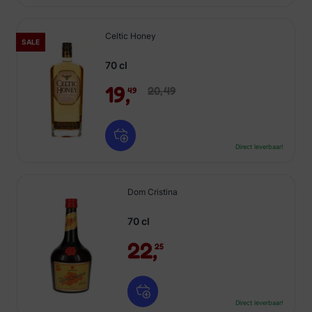
Celtic Honey
SALE
70 cl
19,
20,
49
49
Direct leverbaar!
Dom Cristina
70 cl
22,
25
Direct leverbaar!