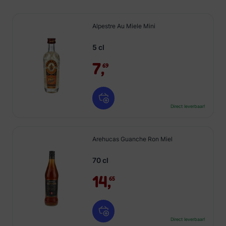
Alpestre Au Miele Mini
5 cl
7,
69
Direct leverbaar!
Arehucas Guanche Ron Miel
70 cl
14,
65
Direct leverbaar!