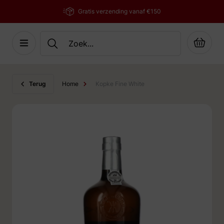
Gratis verzending vanaf €150
Cart
Ga naar de inhoud
Terug
Home
Kopke Fine White