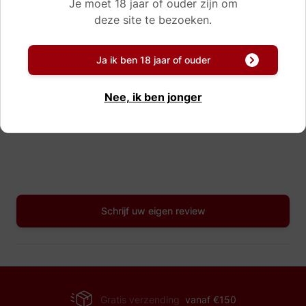
Je moet 18 jaar of ouder zijn om
deze site te bezoeken.
Reviews
Ja ik ben 18 jaar of ouder
“Héérlijk ”
Héérlijke port
Nee, ik ben jonger
- W.Johanna Bleumink He
Schrijf uw eigen review
Gratis verzending
vanaf €150