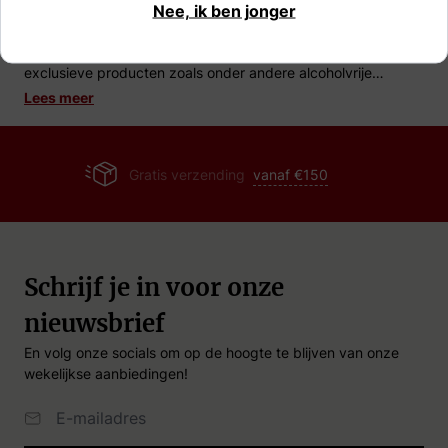
Nee, ik ben jonger
Drankgigant.nl
biedt naast alcoholische dranken ook
alcoholvrije dranken
aan! Een zeer breed assortiment met
exclusieve producten zoals onder andere alcoholvrije
whisky, rum, vodka en gin!
Lees meer
0118 - 412 035
Schrijf je in voor onze
nieuwsbrief
En volg onze socials om op de hoogte te blijven van onze
wekelijkse aanbiedingen!
Email Adres