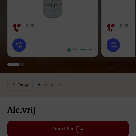
1,
1,
2,
15
2,
15
65
65
Direct leverbaar!
Terug
Home
Alc.vrij
Alc.vrij
Toon filter