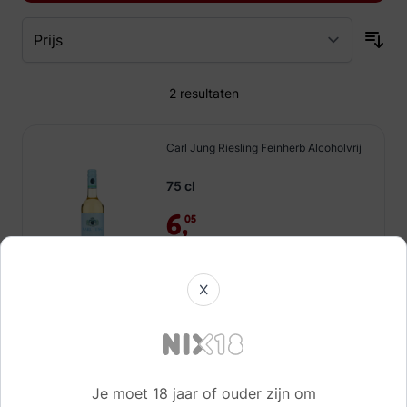
2
resultaten
Carl Jung Riesling Feinherb Alcoholvrij
75 cl
6,
05
X
Direct leverbaar!
Vintense Cabernet Sauvignon
Alcoholvrij
75 cl
Je moet 18 jaar of ouder zijn om