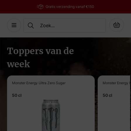
Gratis verzending vanaf €150
Cart
Ga naar de inhoud
Toppers van de
week
Monster Energy Ultra Zero Sugar
Monster Energy F
50 cl
50 cl