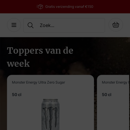
Gratis verzending vanaf €150
Cart
Ga naar de inhoud
Toppers van de
week
Monster Energy Ultra Zero Sugar
Monster Energy F
50 cl
50 cl