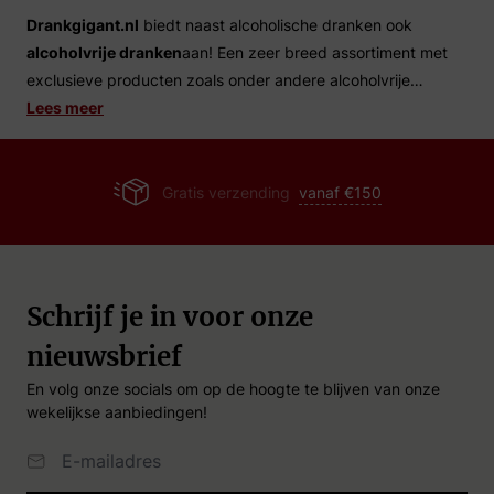
Drankgigant.nl
biedt naast alcoholische dranken ook
alcoholvrije dranken
aan! Een zeer breed assortiment met
exclusieve producten zoals onder andere alcoholvrije
whisky, rum, vodka en gin!
Lees meer
Gratis verzending
vanaf €150
Schrijf je in voor onze
nieuwsbrief
En volg onze socials om op de hoogte te blijven van onze
wekelijkse aanbiedingen!
Email Adres