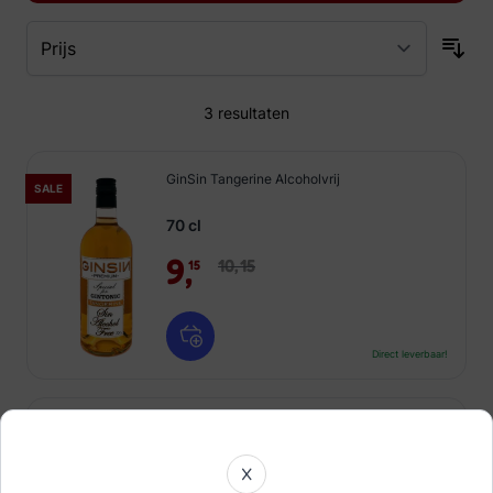
3
resultaten
GinSin Tangerine Alcoholvrij
SALE
70 cl
9,
10,
15
15
Direct leverbaar!
GinSin Strawberry Alcoholvrij
SALE
70 cl
X