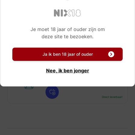
9,
10,
15
15
Je moet 18 jaar of ouder zijn om
Direct leverbaar!
deze site te bezoeken.
GinSin 12 Botanics Alcoholvrij
SALE
Ja ik ben 18 jaar of ouder
70 cl
Nee, ik ben jonger
9,
10,
15
15
Direct leverbaar!