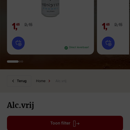
1,
1,
2,
15
2,
15
65
65
Direct leverbaar!
Terug
Home
Alc.vrij
Alc.vrij
Toon filter